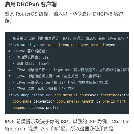
启用 DHCPv6 客户端
登入 RouterOS 终端，输入以下命令启用 DHCPv6 客户
端：
# 接受来自 ISP 的路由器通告 (RA)，以通过 SLAAC 获取 IPv6 WAN 地址
/ipv6 settings 
set 
accept-router-advertisements
# DHCPv6 客户端配置:
# - 添加默认路由: yes
# - WAN 端口: ether1
# - IPv6 地址池名称: delegation（可以随意起名，之后的命令里对应修
# - IPv6 地址池前缀长度：60（这是关键，下文会解释）
# - IPv6 前缀提示: 56（和 ISP 挂钩，根据实际情况修改）
# - IPv6 请求：WAN 地址和 LAN 前缀
/ipv6 dhcp-client 
add 
add-default-route
=yes 
interface
=ether1
pool-name
=delegation 
pool-prefix-length
=60 
prefix-hint
=::/
request
=address,prefix
IPv6 前缀提示取决于你的 ISP，以我的 ISP 为例，Charter
Spectrum 提供
的前缀，所以这里我使用的是
/56