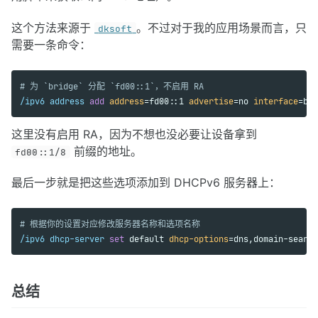
这个方法来源于
。不过对于我的应用场景而言，只
dksoft
需要一条命令：
# 为 `bridge` 分配 `fd00::1`，不启用 RA
/ipv6 address 
add 
address
=fd00::1 
advertise
=no 
interface
=bri
这里没有启用 RA，因为不想也没必要让设备拿到
前缀的地址。
fd00::1/8
最后一步就是把这些选项添加到 DHCPv6 服务器上：
# 根据你的设置对应修改服务器名称和选项名称
/ipv6 dhcp-server 
set 
default 
dhcp-options
=dns,domain-search
总结