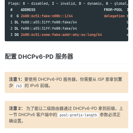
Flags: 
X
 - disabled, 
I
 - invalid, 
D
 - dynamic, 
G
 - global, 
L
#    ADDRESS                                 FROM-POOL  INT
 0 
 G
2600:6c51:fake:n00b::1/64
delegation
 bri
 1 
DL
 fe80::a55:31ff:fe00:fake/64                        bri
 2 
DL
 fe80::a55:31ff:fe00:fake/64                        eth
 3 
DG
2600:6c51:some:fake:addr:why:so:long/64
配置 DHCPv6-PD 服务器
注意 1：
要使用 DHCPv6-PD 服务器，你需要从 ISP 那拿到
至
少
的 IPv6 前缀。
/63
注意 2：
为了能让二级路由器通过 DHCPv6-PD 拿到前缀，上
一节 DHCPv6 客户端中的
参数必须正
pool-prefix-length
确设置。