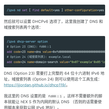
/ipv6 nd 
set 
[ 
find 
default
=yes ] 
other-configuration
=yes
然后就可以设置 DHCPv6 选项了，这里我创建了 DNS 和
域搜索列表两个选项：
/ipv6 dhcp-server option
# Option 23 (DNS): fd00::1
add 
code
=23 
name
=dns 
value
# Option 24 (域搜索列表): example.local
add 
code
=24 
name
=domain-search 
value
=
"0x07'example'0x05'loca
DNS (Option 23) 需要打上完整的 64 位十六进制 IPv6 地
址，域搜索列表 (Option 24) 则可以使用这个工具生成：
https://jjjordan.github.io/dhcp119/
。
我这里的 DNS 设置的是
，这样不需要额外的脚
fd00::1
本就能让 hEX S 作为内网的默认 DNS （否则的话需要使
用脚本来获取公网 IPv6 地址）。