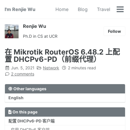
Skip
Skip
Skip
I'm Renjie Wu
Home
Blog
Travel
to
to
to
Tog
primary
content
footer
men
navigation
Renjie Wu
Follow
Ph.D in CS at UCR
在 Mikrotik RouterOS 6.48.2 上配
置 DHCPv6-PD（前缀代理）
Jun. 5, 2021
Network
2 minutes read
2 comments
Other languages
English
On this page
配置 DHCPv6-PD 客户端
启用 DHCPv6 客户端