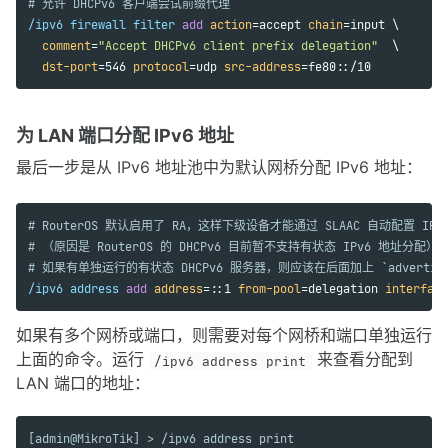
# 允许 DHCPv6 客户端尝试前缀代理
/ipv6 firewall filter 
add 
action
=accept 
chain
=input \

comment
=
"Accept DHCPv6 client prefix delegation"
  \ 

dst-port
=546 
protocol
=udp 
src-address
=fe80::/10
为 LAN 端口分配 IPv6 地址
最后一步是从 IPv6 地址池中为默认网桥分配 IPv6 地址：
# RouterOS 默认启用了 RA，这样下级设备才能通过 SLAAC 自动配置 IPv
# （原因是 RouterOS 的 DHCPv6 目前暂不支持有状态 IPv6 地址分配）
# 如果有单独运行的有状态 DHCPv6 服务器，则应该在后面加上 `advertise
/ipv6 address 
add 
address
=::1 
from-pool
=delegation 
interface
如果有多个网桥或端口，则需要对每个网桥和端口单独运行
上面的命令。运行
来查看分配到
/ipv6 address print
LAN 端口的地址：
[admin@MikroTik] > /ipv6 address print