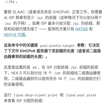
。
::/56
要使 SLAAC（或者说无状态 DHCPv6）正常工作，你需要
从 ISP 那拿到至少
的前缀（这种情况下可以划分两个
/63
的子网）。如果 ISP 最多只给分配
的前缀，那
/64
/64
就和前缀代理无缘了 —— 能用的方案只有
NAT66
和
NDPv6 代理
。
这条命令中的关键是
参数：它决定
pool-prefix-length
了下文中 DHCPv6 服务器下发前缀的长度（或者说二级路
由器拿到的前缀的长度）。
这里我设置的是
，在 ISP 分配给我
前缀的前提
60
/56
下，hEX S 可以划分出 16 个
的前缀给二级路由器使
/60
用，二级路由器则可以提供另外 16 个
的前缀给它们
/64
的设备使用。
运行
和
/ipv6 dhcp-client print
/ipv6 pool print
来查看 ISP 分配的前缀：