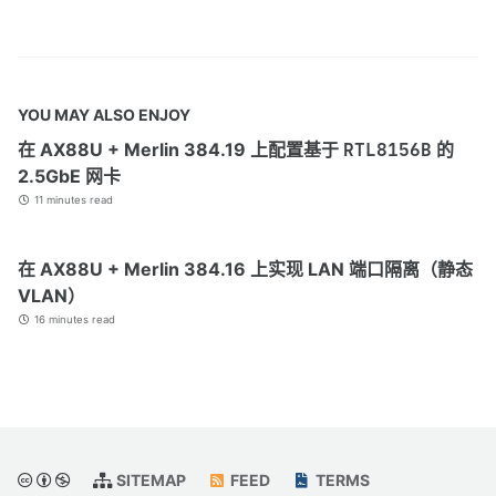
YOU MAY ALSO ENJOY
在 AX88U + Merlin 384.19 上配置基于
RTL8156B
的
2.5GbE 网卡
11 minutes read
在 AX88U + Merlin 384.16 上实现 LAN 端口隔离（静态
VLAN）
16 minutes read
SITEMAP
FEED
TERMS