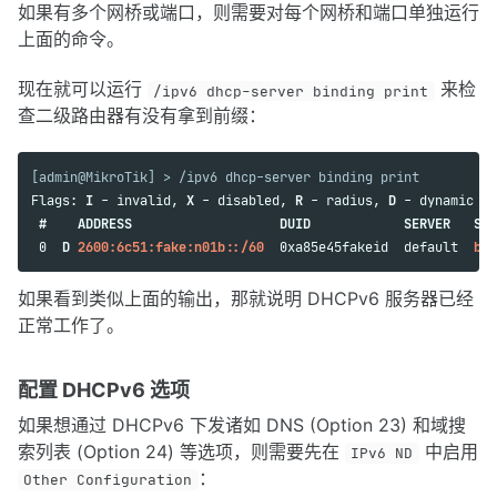
如果有多个网桥或端口，则需要对每个网桥和端口单独运行
上面的命令。
现在就可以运行
来检
/ipv6 dhcp-server binding print
查二级路由器有没有拿到前缀：
[admin@MikroTik] > /ipv6 dhcp-server binding print
Flags: 
I
 - invalid, 
X
 - disabled, 
R
 - radius, 
D
 - dynamic 

#    ADDRESS                   DUID            SERVER   STA
 0  
D
2600:6c51:fake:n01b::/60
  0xa85e45fakeid  default  
bou
如果看到类似上面的输出，那就说明 DHCPv6 服务器已经
正常工作了。
配置 DHCPv6 选项
如果想通过 DHCPv6 下发诸如 DNS (Option 23) 和域搜
索列表 (Option 24) 等选项，则需要先在
中启用
IPv6 ND
：
Other Configuration